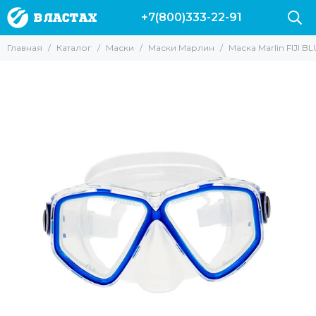
+7(800)333-22-91
Маски
Главная
Каталог
Маски
Маски Марлин
Маска Marlin FIJI B
Все товары
Для подводной охоты
Для Снорклинга
Для фридайвинга
Для дайвинга
Маски с трубкой
Прозрачные стекла
Маски без рамки
С креплением для GoPro
С моностеклом
С двумя стеклами
Просветленные стекла