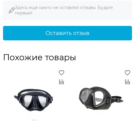
- гипоаллергенный силикон;
Здесь еще никто не оставлял отзывы. Будьте
- удобный широкий ремешок;
первым!
- пластиковый бокс в комплекте.
Оставить отзыв
Похожие товары