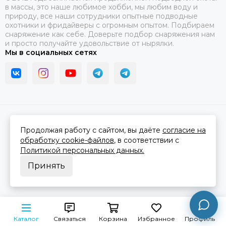
в массы, это наше любимое хобби, мы любим воду и
природу, все наши сотрудники опытные подводные
охотники и фридайверы с огромным опытом. Подбираем
снаряжение как себе. Доверьте подбор снаряжения нам
и просто получайте удовольствие от нырялки.
Мы в социальных сетях
2026 © В ластах.
Карта сайта
Сделано в
MOSK.STUDIO
для платформы
InSales
Продолжая работу с сайтом, вы даёте
согласие на
обработку cookie-файлов
, в соответствии с
Политикой персональных данных.
Принять
Каталог
Связаться
Корзина
Избранное
Профиль