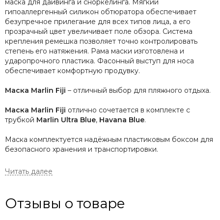
маска для дайвинга и сноркелинга. Мягкий
гипоаллергенный силикон обтюратора обеспечивает
безупречное прилегание для всех типов лица, а его
прозрачный цвет увеличивает поле обзора. Система
крепления ремешка позволяет точно контролировать
степень его натяжения. Рама маски изготовлена и
ударопрочного пластика. Фасонный выступ для носа
обеспечивает комфортную продувку.
Маска Marlin Fiji
– отличный выбор для пляжного отдыха.
Маска Marlin Fiji
отлично сочетается в комплекте с
трубкой
Marlin Ultra Blue
,
Havana Blue
.
Маска комплектуется надёжным пластиковым боксом для
безопасного хранения и транспортировки.
Маски Marlin Fiji производятся в
цветах: blue/trans, yellow/trans.
Характеристики:
Отзывы о товаре
- закаленное стекло;