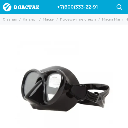
+7(800)333-22-91
Маски
Главная
Каталог
Маски
Прозрачные стекла
Маска Marlin H
Все товары
Для подводной охоты
Для Снорклинга
Для фридайвинга
Для дайвинга
Маски с трубкой
Прозрачные стекла
Маски без рамки
С креплением для GoPro
С моностеклом
С двумя стеклами
Просветленные стекла