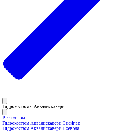
Гидрокостюмы Аквадискавери
Все товары
Гидрокостюм Аквадискавери Снайпер
Гидрокостюм Аквадискавери Воевода