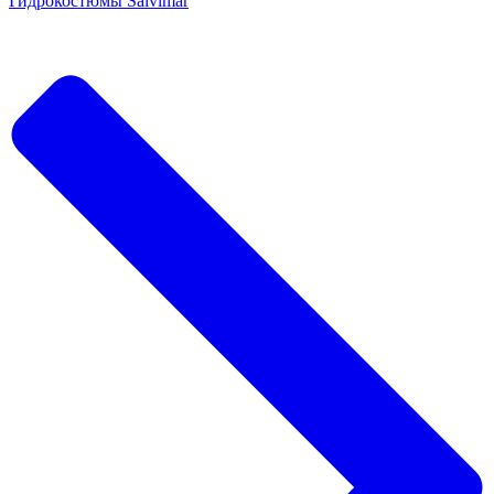
Гидрокостюмы Salvimar