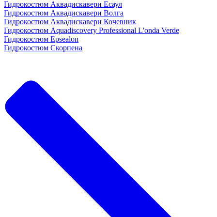
Гидрокостюм Аквадискавери Есаул
Гидрокостюм Аквадискавери Волга
Гидрокостюм Аквадискавери Кочевник
Гидрокостюм Aquadiscovery Professional L'onda Verde
Гидрокостюм Epsealon
Гидрокостюм Скорпена