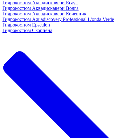
Гидрокостюм Аквадискавери Есаул
Гидрокостюм Аквадискавери Волга
Гидрокостюм Аквадискавери Кочевник
Гидрокостюм Aquadiscovery Professional L'onda Verde
Гидрокостюм Epsealon
Гидрокостюм Скорпена