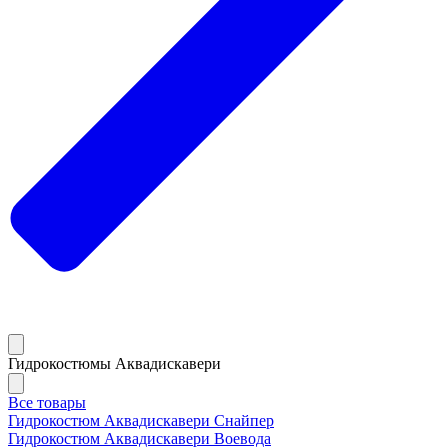
Гидрокостюмы Аквадискавери
Все товары
Гидрокостюм Аквадискавери Снайпер
Гидрокостюм Аквадискавери Воевода