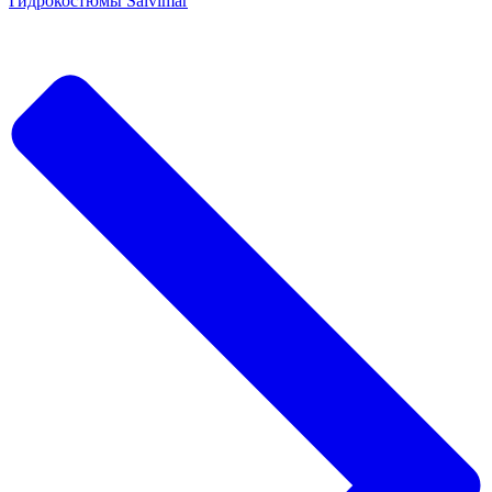
Гидрокостюмы Salvimar