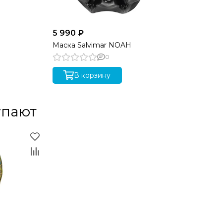
5 990 ₽
Маска Salvimar NOAH
0
В корзину
упают