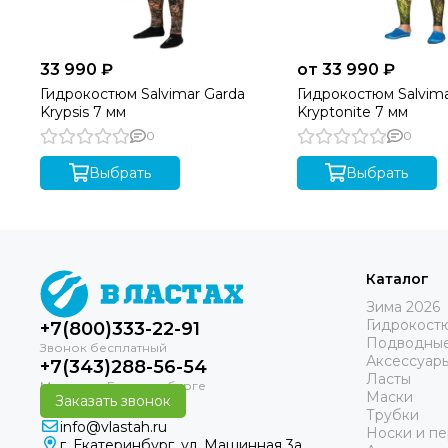
33 990 ₽
от 33 990 ₽
Гидрокостюм Salvimar Garda
Гидрокостюм Salvima
Krypsis 7 мм
Kryptonite 7 мм
0
0
Выбрать
Выбрать
Каталог
Зима 2026
Гидрокост
+7(800)333-22-91
Подводные
Аксессуар
+7(343)288-56-54
Ласты
Маски
Заказать звонок
Трубки
info@vlastah.ru
Носки и пе
г. Екатеринбург, ул. Машинная 3а