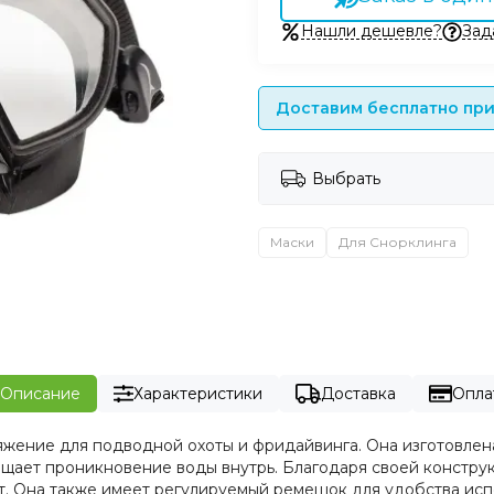
Нашли дешевле?
Зад
Доставим бесплатно при 
Выбрать
Маски
Для Снорклинга
Описание
Характеристики
Доставка
Опла
жение для подводной охоты и фридайвинга. Она изготовлена
ащает проникновение воды внутрь. Благодаря своей констру
т. Она также имеет регулируемый ремешок для удобства исп