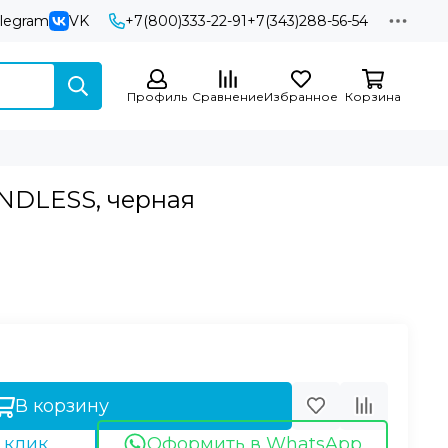
elegram
VK
+7(800)333-22-91
+7(343)288-56-54
Профиль
Сравнение
Избранное
Корзина
ENDLESS, черная
В корзину
 клик
Оформить в WhatsApp