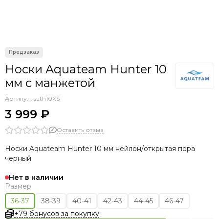
Носки Aquateam Hunter 10
мм с манжетой
Артикул:
sath10XS
3 999 ₽
Оставить отзыв
Носки Aquateam Hunter 10 мм
нейлон/открытая пора
черный
Нет в наличии
Размер
36-37
38-39
40-41
42-43
44-45
46-47
+79 бонусов за покупку