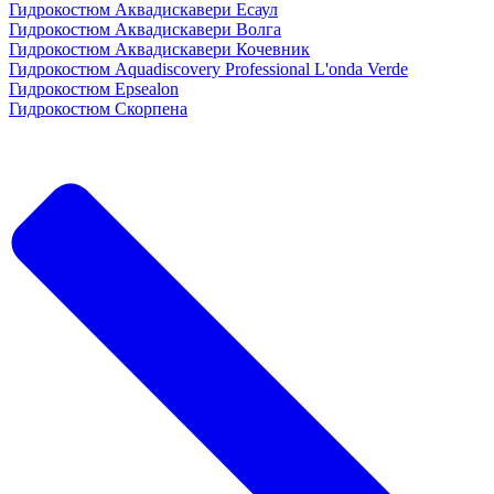
Гидрокостюм Аквадискавери Есаул
Гидрокостюм Аквадискавери Волга
Гидрокостюм Аквадискавери Кочевник
Гидрокостюм Aquadiscovery Professional L'onda Verde
Гидрокостюм Epsealon
Гидрокостюм Скорпена