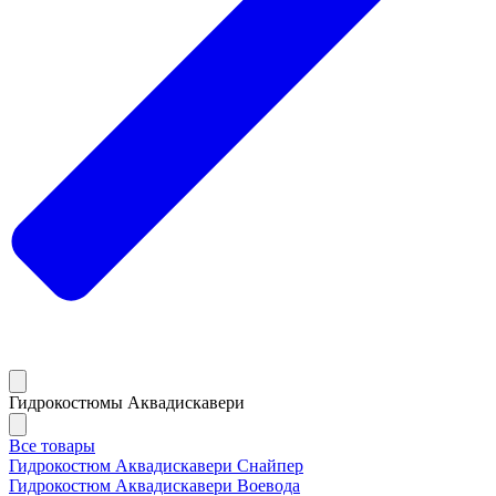
Гидрокостюмы Аквадискавери
Все товары
Гидрокостюм Аквадискавери Снайпер
Гидрокостюм Аквадискавери Воевода