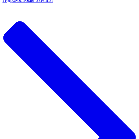
Гидрокостюмы Salvimar