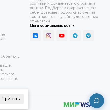
охотники и фридайверы с огромным
опытом. Подбираем снаряжение как
себе. Доверьте подбор снаряжения
нам и просто получайте удовольствие
от нырялки.
Мы в социальных сетях
ние
тки
а обратного
изации
ны
и файлов
сональных
Принять