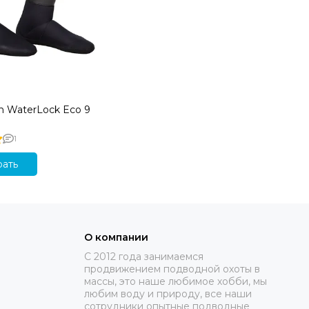
n WaterLock Eco 9
1
ать
О компании
C 2012 года занимаемся
продвижением подводной охоты в
массы, это наше любимое хобби, мы
любим воду и природу, все наши
сотрудники опытные подводные