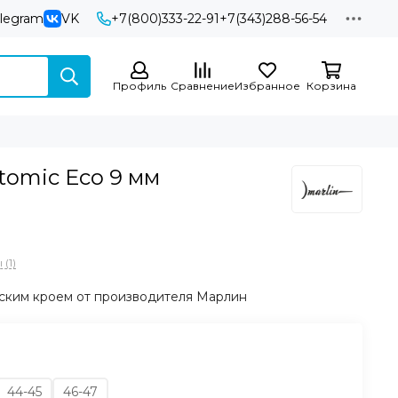
elegram
VK
+7(800)333-22-91
+7(343)288-56-54
Профиль
Сравнение
Избранное
Корзина
tomic Eco 9 мм
(1)
ским кроем от производителя Марлин
44-45
46-47