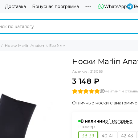
Доставка
Бонусная программа
WhatsApp
T
Носки Marlin Anatomic Eco 9 мм
Носки Marlin Ana
Артикул:
213065
3 148 ₽
Рейтинг и отзывы 
Отличные носки с анатомиче
в 1 магазине
В наличии
Размер
38-39
40-41
42-43