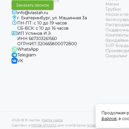
Маски
Заказать звонок
Трубки
info@vlastah.ru
Носки и пе
г. Екатеринбург, ул. Машинная 3а
Аксессуар
ПН-ПТ: с 10 до 19 часов
Распродаж
СБ-ВСК: с 10 до 16 часов
Подарочны
ИП Устинов И.Э.
Комплекты
ИНН 667303261560
Фридайвин
ОГРНИП 320665800072800
SUP Борд
WhatsApp
Производи
Telegram
Снорклинг
VK
Продолжая р
файлов
, в с
2026 © В ластах.
Карта сайта
Сделано в
MOSK.STUDIO
для платформы
InSales