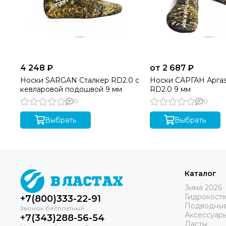
4 248 ₽
от 2 687 ₽
Носки SARGAN Сталкер RD2.0 с
Носки САРГАН Арга
кевларовой подошвой 9 мм
RD2.0 9 мм
0
0
Выбрать
Выбрать
Каталог
Зима 2026
Гидрокост
+7(800)333-22-91
Подводные
Аксессуар
+7(343)288-56-54
Ласты