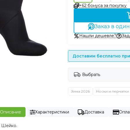
+62 бонуса за покупку
Заказ в один
Нашли дешевле?
Зад
Доставим бесплатно при 
Выбрать
Зима 2026
Носки и перчатки
Описание
Характеристики
Доставка
Опла
а Шейко.