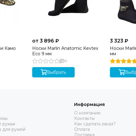
от 3 896 ₽
3 323 ₽
зи Камо
Носки Marlin Anatomic Kevtex
Носки Marli
Eco 9 мм
мм
0
Выбрать
Выбр
Информация
О компании
юмы
Контакты
 ружья
Как сделать заказ?
ы для ружей
Оплата
Доставка