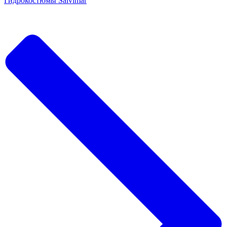
Гидрокостюмы Salvimar