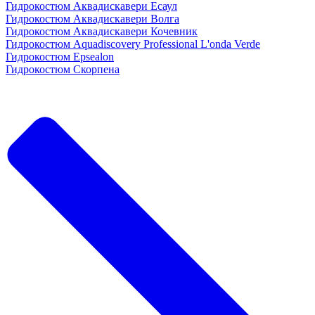
Гидрокостюм Аквадискавери Есаул
Гидрокостюм Аквадискавери Волга
Гидрокостюм Аквадискавери Кочевник
Гидрокостюм Aquadiscovery Professional L'onda Verde
Гидрокостюм Epsealon
Гидрокостюм Скорпена