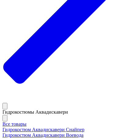
Гидрокостюмы Аквадискавери
Все товары
Гидрокостюм Аквадискавери Снайпер
Гидрокостюм Аквадискавери Воевода