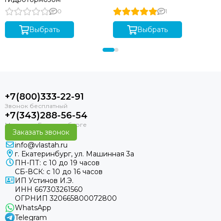
0
1
Выбрать
Выбрать
+7(800)333-22-91
+7(343)288-56-54
Заказать звонок
info@vlastah.ru
г. Екатеринбург, ул. Машинная 3а
ПН-ПТ: с 10 до 19 часов
СБ-ВСК: с 10 до 16 часов
ИП Устинов И.Э.
ИНН 667303261560
ОГРНИП 320665800072800
WhatsApp
Telegram