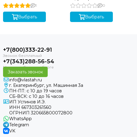
1
0
Выбрать
Выбрать
+7(800)333-22-91
+7(343)288-56-54
Заказать звонок
info@vlastah.ru
г. Екатеринбург, ул. Машинная 3а
ПН-ПТ: с 10 до 19 часов
СБ-ВСК: с 10 до 16 часов
ИП Устинов И.Э.
ИНН 667303261560
ОГРНИП 320665800072800
WhatsApp
Telegram
VK