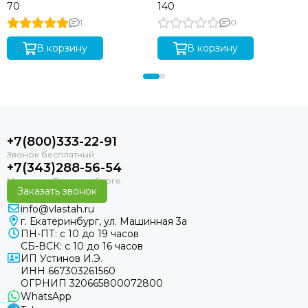
70
140
1
0
В корзину
В корзину
+7(800)333-22-91
+7(343)288-56-54
Заказать звонок
info@vlastah.ru
г. Екатеринбург, ул. Машинная 3а
ПН-ПТ: с 10 до 19 часов
СБ-ВСК: с 10 до 16 часов
ИП Устинов И.Э.
ИНН 667303261560
ОГРНИП 320665800072800
WhatsApp