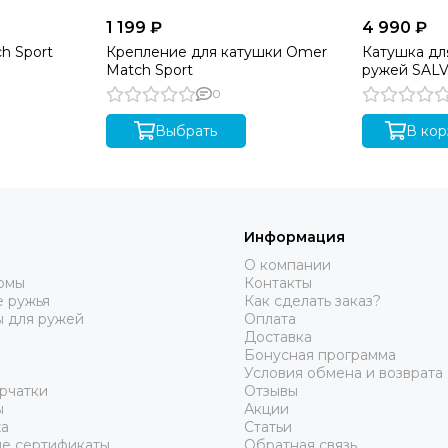
1 199 ₽
4 990 ₽
h Sport
Крепление для катушки Omer
Катушка дл
Match Sport
ружей SALV
0
Выбрать
В кор
Информация
О компании
юмы
Контакты
 ружья
Как сделать заказ?
ы для ружей
Оплата
Доставка
Бонусная программа
Условия обмена и возврата
рчатки
Отзывы
ы
Акции
а
Статьи
е сертификаты
Обратная связь