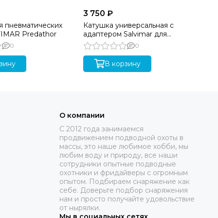
3 750 ₽
5 
я пневматических
Катушка универсальная с
Ка
IMAR Predathor
адаптером Salvimar для
ру
пневматических ружей
M
0
0
зину
В корзину
О компании
C 2012 года занимаемся
продвижением подводной охоты в
массы, это наше любимое хобби, мы
любим воду и природу, все наши
сотрудники опытные подводные
охотники и фридайверы с огромным
опытом. Подбираем снаряжение как
себе. Доверьте подбор снаряжения
нам и просто получайте удовольствие
от нырялки.
Мы в социальных сетях