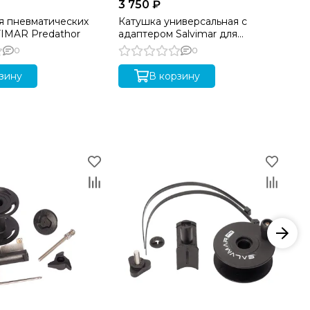
3 750 ₽
5 
я пневматических
Катушка универсальная с
Ка
IMAR Predathor
адаптером Salvimar для
ру
пневматических ружей
M
0
0
зину
В корзину