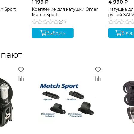
1 199 ₽
4 990 ₽
h Sport
Крепление для катушки Omer
Катушка дл
Match Sport
ружей SALV
0
Выбрать
В кор
упают