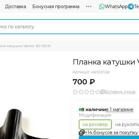
Доставка
Бонусная программа
WhatsApp
T
ка катушки Vector 60 NEW
Планка катушки 
Артикул:
vec122n2p
700 ₽
Оставить отзыв
в 1 магазине
В наличии
Модификация
на ресивер
на рукоят
+14 бонусов за покупку