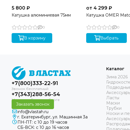
5 800 ₽
от 4 299 ₽
Катушка алюминиевая 75мм
Катушка OMER Matc
0
0
В корзину
Выбрать
Каталог
Зима 2026
Гидрокост
+7(800)333-22-91
Подводные
Аксессуар
+7(343)288-56-54
Ласты
Маски
Заказать звонок
Трубки
info@vlastah.ru
Носки и пе
г. Екатеринбург, ул. Машинная 3а
Аксессуар
ПН-ПТ: с 10 до 19 часов
Распродаж
СБ-ВСК: с 10 до 16 часов
Подарочны