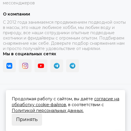
мессенджеров
О компании
C 2012 года занимаемся продвижением подводной охоты
в массы, это наше любимое хобби, мы любим воду и
природу, все наши сотрудники опытные подводные
охотники и фридайверы с огромным опытом. Подбираем
снаряжение как себе. Доверьте подбор снаряжения нам
и просто получайте удовольствие от нырялки.
Мы в социальных сетях
2026 © В ластах.
Карта сайта
Сделано в
MOSK.STUDIO
для платформы
InSales
Продолжая работу с сайтом, вы даёте
согласие на
обработку cookie-файлов
, в соответствии с
Политикой персональных данных.
Принять