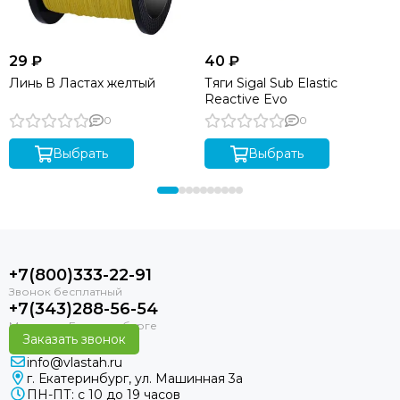
29 ₽
40 ₽
Линь В Ластах желтый
Тяги Sigal Sub Elastic
Reactive Evo
0
0
Выбрать
Выбрать
+7(800)333-22-91
+7(343)288-56-54
Заказать звонок
info@vlastah.ru
г. Екатеринбург, ул. Машинная 3а
ПН-ПТ: с 10 до 19 часов