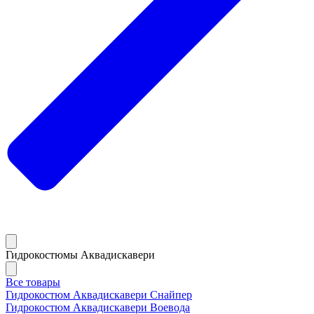
Гидрокостюмы Аквадискавери
Все товары
Гидрокостюм Аквадискавери Снайпер
Гидрокостюм Аквадискавери Воевода