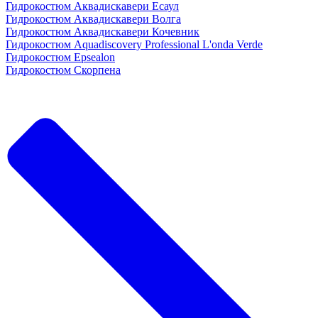
Гидрокостюм Аквадискавери Есаул
Гидрокостюм Аквадискавери Волга
Гидрокостюм Аквадискавери Кочевник
Гидрокостюм Aquadiscovery Professional L'onda Verde
Гидрокостюм Epsealon
Гидрокостюм Скорпена