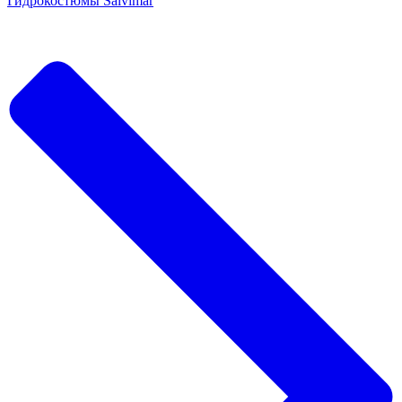
Гидрокостюмы Salvimar