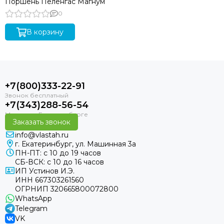
Поршень Пеленгас Магнум
0
В корзину
+7(800)333-22-91
+7(343)288-56-54
Заказать звонок
info@vlastah.ru
г. Екатеринбург, ул. Машинная 3а
ПН-ПТ: с 10 до 19 часов
СБ-ВСК: с 10 до 16 часов
ИП Устинов И.Э.
ИНН 667303261560
ОГРНИП 320665800072800
WhatsApp
Telegram
VK