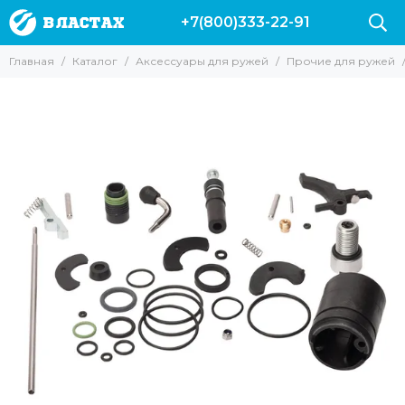
+7(800)333-22-91
Аксессуары для ружей
Главная
Каталог
Аксессуары для ружей
Прочие для ружей
Все товары
Гарпуны
Наконечники для ружей
Катушки
Лини
Прочие для ружей
Запасные части и аксессуары для ружей Пеленгас
Аксессуары для арбалетов
Чехлы для ружей
Линесбрасыватели