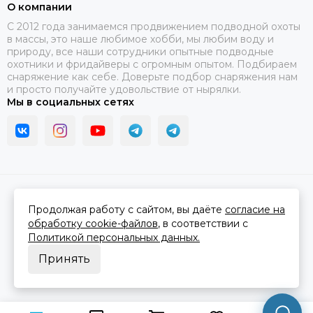
О компании
C 2012 года занимаемся продвижением подводной охоты
в массы, это наше любимое хобби, мы любим воду и
природу, все наши сотрудники опытные подводные
охотники и фридайверы с огромным опытом. Подбираем
снаряжение как себе. Доверьте подбор снаряжения нам
и просто получайте удовольствие от нырялки.
Мы в социальных сетях
2026 © В ластах.
Карта сайта
Сделано в
MOSK.STUDIO
для платформы
InSales
Продолжая работу с сайтом, вы даёте
согласие на
обработку cookie-файлов
, в соответствии с
Политикой персональных данных.
Принять