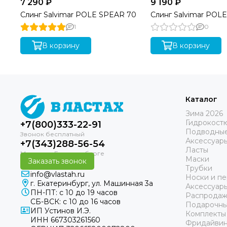
7 290 ₽
9 190 ₽
Слинг Salvimar POLE SPEAR 70
Слинг Salvimar POL
1
0
В корзину
В корзину
Каталог
Зима 2026
Гидрокост
+7(800)333-22-91
Подводные
Аксессуар
+7(343)288-56-54
Ласты
Маски
Заказать звонок
Трубки
info@vlastah.ru
Носки и пе
г. Екатеринбург, ул. Машинная 3а
Аксессуар
ПН-ПТ: с 10 до 19 часов
Распродаж
СБ-ВСК: с 10 до 16 часов
Подарочны
ИП Устинов И.Э.
Комплекты
ИНН 667303261560
Фридайвин