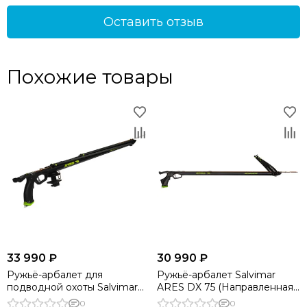
Оставить отзыв
Похожие товары
33 990 ₽
30 990 ₽
Ружьё-арбалет для
Ружьё-арбалет Salvimar
подводной охоты Salvimar
ARES DX 75 (Направленная
ARES 75
рукоять под правую руку)
0
0