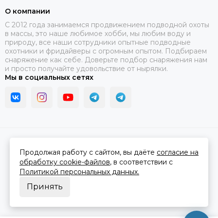
О компании
C 2012 года занимаемся продвижением подводной охоты
в массы, это наше любимое хобби, мы любим воду и
природу, все наши сотрудники опытные подводные
охотники и фридайверы с огромным опытом. Подбираем
снаряжение как себе. Доверьте подбор снаряжения нам
и просто получайте удовольствие от нырялки.
Мы в социальных сетях
2026 © В ластах.
Карта сайта
Сделано в
MOSK.STUDIO
для платформы
InSales
Продолжая работу с сайтом, вы даёте
согласие на
обработку cookie-файлов
, в соответствии с
Политикой персональных данных.
Принять