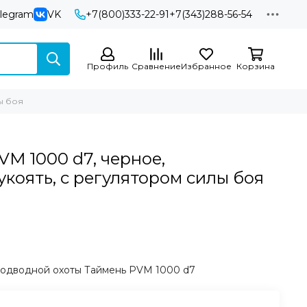
elegram
VK
+7(800)333-22-91
+7(343)288-56-54
Профиль
Сравнение
Избранное
Корзина
ы боя
VM 1000 d7, черное,
коять, с регулятором силы боя
подводной охоты Таймень PVM 1000 d7