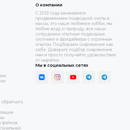
О компании
C 2012 года занимаемся
продвижением подводной охоты в
массы, это наше любимое хобби, мы
любим воду и природу, все наши
сотрудники опытные подводные
охотники и фридайверы с огромным
опытом. Подбираем снаряжение как
себе. Доверьте подбор снаряжения
нам и просто получайте удовольствие
от нырялки.
Мы в социальных сетях
ние
тки
а обратного
изации
ны
и файлов
сональных