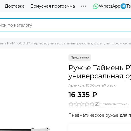
Доставка
Бонусная программа
WhatsApp
T
ень PVM 1000 d7, черное, универсальная рукоять, с регулятором сил
Ружье Таймень P
универсальная ру
Артикул:
1000pvmr7black
16 335 ₽
Оставить отзыв
Пневматическое ружье для 