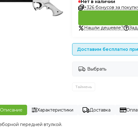
Нет в наличии
+326 бонусов за покупк
Нашли дешевле?
Зад
Доставим бесплатно при 
Выбрать
Таймень
Описание
Характеристики
Доставка
Опла
зборной передней втулкой.