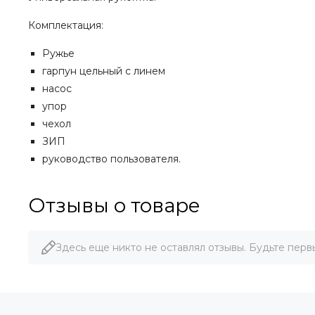
Комплектация:
Ружье
гарпун цельный с линем
насос
упор
чехол
ЗИП
руководство пользователя.
Отзывы о товаре
Здесь еще никто не оставлял отзывы. Будьте перв