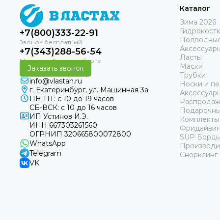
Каталог
Зима 2026
Гидрокост
+7(800)333-22-91
Подводные
Аксессуар
+7(343)288-56-54
Ласты
Маски
Заказать звонок
Трубки
info@vlastah.ru
Носки и пе
г. Екатеринбург, ул. Машинная 3а
Аксессуар
ПН-ПТ: с 10 до 19 часов
Распродаж
СБ-ВСК: с 10 до 16 часов
Подарочны
ИП Устинов И.Э.
Комплекты
ИНН 667303261560
Фридайвин
ОГРНИП 320665800072800
SUP Борд
WhatsApp
Производи
Telegram
Снорклинг
VK