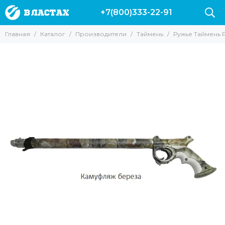
+7(800)333-22-91
Производители
Главная
Каталог
Производители
Таймень
Ружье Таймень 
Все товары
Вектор
Marlin
Leaderfins
Salvi
Sargan
Hydra
Pelengas
Скорпена
H.DESSAULT
Riffe
Mares
Cressi
AquaDiscovery
Beuchat
Таймень