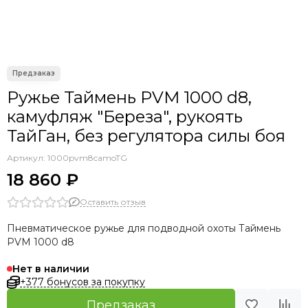
Seac
OMER
Sporasub
Pathos
Epsealon
Ружье Таймень PVM 1000 d8,
Armytek
C4
камуфляж "Береза", рукоять
Aquateam
ТайГан, без регулятора силы боя
Sarbags
Артикул:
1000pvm8camoTG
KF
18 860 ₽
Оставить отзыв
Пневматическое ружье для подводной охоты Таймень
PVM 1000 d8
Нет в наличии
+377 бонусов за покупку
Предзаказ