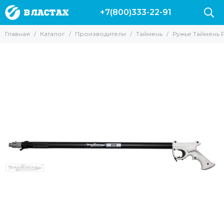
+7(800)333-22-91
Производители
Главная
Каталог
Производители
Таймень
Ружье Таймень 
Все товары
Вектор
Marlin
Leaderfins
Salvi
Sargan
Hydra
Pelengas
Скорпена
H.DESSAULT
Riffe
Mares
Cressi
AquaDiscovery
Beuchat
Таймень