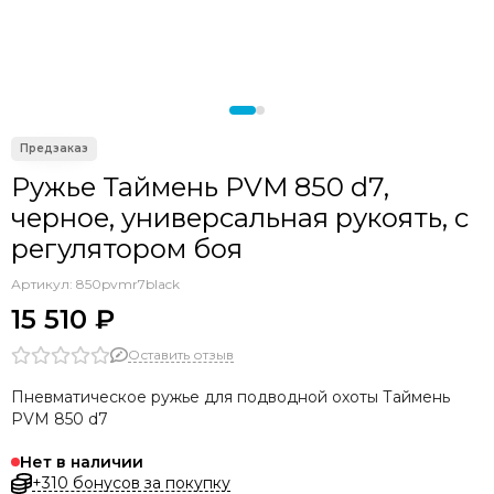
Seac
OMER
Sporasub
Pathos
Epsealon
Armytek
C4
Ружье Таймень PVM 850 d7,
Aquateam
черное, универсальная рукоять, с
Sarbags
регулятором боя
KF
Артикул:
850pvmr7black
15 510 ₽
Оставить отзыв
Пневматическое ружье для подводной охоты Таймень
PVM 850 d7
Нет в наличии
+310 бонусов за покупку