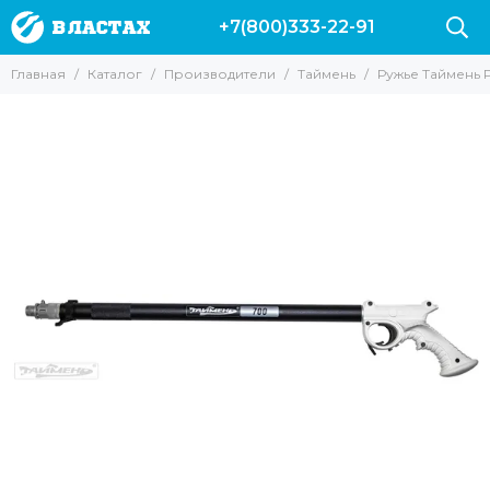
+7(800)333-22-91
Производители
Главная
Каталог
Производители
Таймень
Ружье Таймень 
Все товары
Вектор
Marlin
Leaderfins
Salvi
Sargan
Hydra
Pelengas
Скорпена
H.DESSAULT
Riffe
Mares
Cressi
AquaDiscovery
Beuchat
Таймень