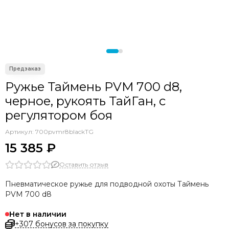
Seac
OMER
Sporasub
Pathos
Epsealon
Armytek
C4
Ружье Таймень PVM 700 d8,
Aquateam
черное, рукоять ТайГан, с
Sarbags
регулятором боя
KF
Артикул:
700pvmr8blackTG
15 385 ₽
Оставить отзыв
Пневматическое ружье для подводной охоты Таймень
PVM 700 d8
Нет в наличии
+307 бонусов за покупку