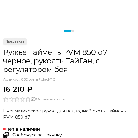
Seac
OMER
Sporasub
Pathos
Epsealon
Armytek
C4
Ружье Таймень PVM 850 d7,
Aquateam
черное, рукоять ТайГан, с
Sarbags
регулятором боя
KF
Артикул:
850pvmr7blackTG
16 210 ₽
Оставить отзыв
Пневматическое ружье для подводной охоты Таймень
PVM 850 d7
Нет в наличии
+324 бонуса за покупку