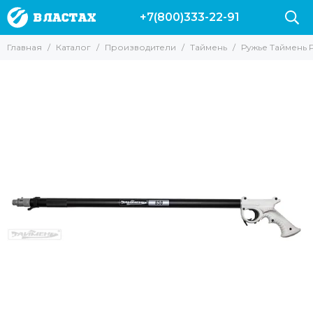
+7(800)333-22-91
Производители
Главная
Каталог
Производители
Таймень
Ружье Таймень P
Все товары
Вектор
Marlin
Leaderfins
Salvi
Sargan
Hydra
Pelengas
Скорпена
H.DESSAULT
Riffe
Mares
Cressi
AquaDiscovery
Beuchat
Таймень