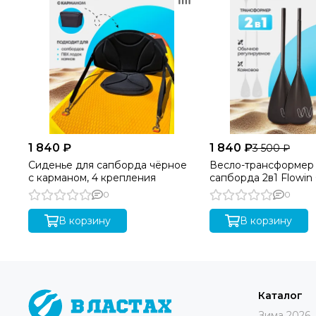
Flowin Breeze 335
— это долговечная sup доска надувн
Гарантия качества:
1 год на проклейку швов + 6 меся
Пожалуйста, обратите внимание, что доставка сап 
региона доставки.
1 840 ₽
1 840 ₽
3 500 ₽
Сиденье для сапборда чёрное
Весло-трансформер
с карманом, 4 крепления
сапборда 2в1 Flowin
0
0
В корзину
В корзину
Каталог
Зима 2026