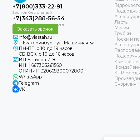
Гидрокост
+7(800)333-22-91
Подводные
Аксессуар
+7(343)288-56-54
Ласты
Маски
Заказать звонок
Трубки
info@vlastah.ru
Носки и пе
г. Екатеринбург, ул. Машинная 3а
Аксессуар
ПН-ПТ: с 10 до 19 часов
Распродаж
СБ-ВСК: с 10 до 16 часов
Подарочны
ИП Устинов И.Э.
Комплекты
ИНН 667303261560
Фридайвин
ОГРНИП 320665800072800
SUP Борд
WhatsApp
Производи
Telegram
Снорклинг
VK