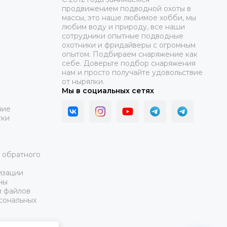
продвижением подводной охоты в
массы, это наше любимое хобби, мы
любим воду и природу, все наши
сотрудники опытные подводные
охотники и фридайверы с огромным
опытом. Подбираем снаряжение как
себе. Доверьте подбор снаряжения
нам и просто получайте удовольствие
от нырялки.
Мы в социальных сетях
ние
тки
а обратного
изации
ны
и файлов
сональных