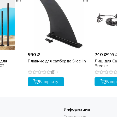
ая, в которой качество материалов сочетается с продуманно
цев дополнительной гарантии при регистрации вашего sup bo
борда по стране может быть платная, так как он относи
590 ₽
740 ₽
999 
 для
Плавник для сапборда Slide-In
Лиш для Са
 02
Breeze
0
В корзину
В кор
Информация
О компании