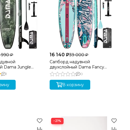
16 140 ₽
 990 ₽
39 000 ₽
адувной
Сапборд надувной
й Dama Jungle
двухслойный Dama Fancy
м
Flower 320 см
1
0
зину
В корзину
−21%