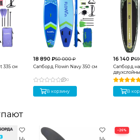
18 890 ₽
16 140 ₽
50 000 ₽
69
апасная клипса).
t 335 см
Сапборд Flowin Navy 350 см
Сапборд н
двухслойны
Camo 350 с
0
В корзину
В кор
ой ПВХ).
упают
 EVA.
−26%
улочный.