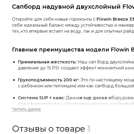
Сапборд надувной двухслойный Flow
Откройте для себя новые горизонты с
Flowin Breeze 33
себе идеальный баланс между устойчивостью и маневре
тех, кто впервые встает на воду, так и для опытных рай
Главные преимущества модели Flowin B
Премиальная жесткость:
Наш сап борд двухслойны
давление до 15 PSI создают эффект монолитной конс
Грузоподъемность 200 кг:
Это по-настоящему мо
с ребенком или питомцем) или как сапборд большо
Система SUP + каяк:
Данна
я sup доска о
борудован
трансформером ваш сап превращается в устойчивый 
Технологичный насос:
В комплекте идет насос дво
Отзывы о товаре
1
Вездеходность:
Универсальная доска для плавания 