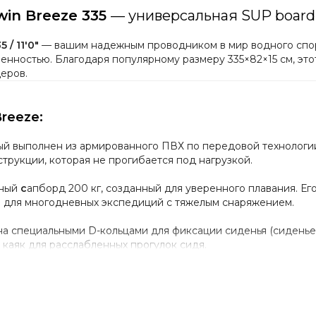
in Breeze 335
— универсальная SUP board 
5 /
11'0"
— вашим надежным проводником в мир водного спорт
нностью. Благодаря популярному размеру 335×82×15 см, это
деров.
reeze:
й выполнен из армированного ПВХ по передовой технолог
трукции, которая не прогибается под нагрузкой.
щный
с
апборд 200 кг, созданный для уверенного плавания. Ег
й для многодневных экспедиций с тяжелым снаряжением.
а специальными D-кольцами для фиксации сиденья (сиденье 
каяк для расслабленных прогулок сидя.
йного действия, позволяющий быстро надуть и полностью сд
для взрослых сапборд, которая идеально ведет себя на глади