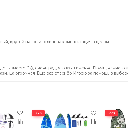
эффектными цветными лопастями.
рюкзак с увеличенным объемом, чтобы вы могли без труда у
вый, крутой насос и отличная комплектация в целом
вочное D-кольцо. Теперь купить сапборд можно для групповы
мкомплект в тубусе для оперативного обслуживания доски.
ель вместо GQ, очень рад, что взял именно Flowin, намного 
Разница огромная. Еще раз спасибо Игорю за помощь в выбор
ючено:
ь всё необходимое:
.
−62%
−77%
 стилей гребли.