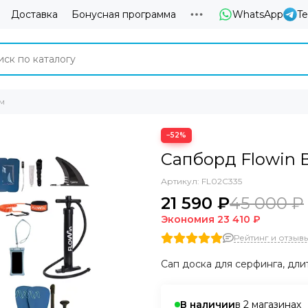
Доставка
Бонусная программа
WhatsApp
T
см
−52%
Сапборд Flowin B
Артикул:
FL02C335
21 590 ₽
45 000 ₽
Экономия
23 410 ₽
Рейтинг и отзывы 
Сап доска для серфинга, дли
в 2 магазинах
В наличии