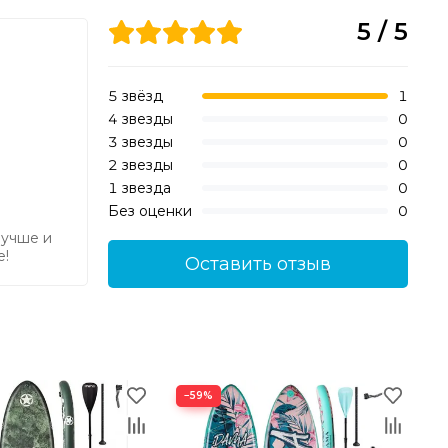
5 / 5
5 звёзд
1
4 звезды
0
паковать весь инвентарь.
3 звезды
0
х сплавов — просто зацепитесь за другой сап или
2 звезды
0
1 звезда
0
Без оценки
0
лучше и
е!
Оставить отзыв
−59%