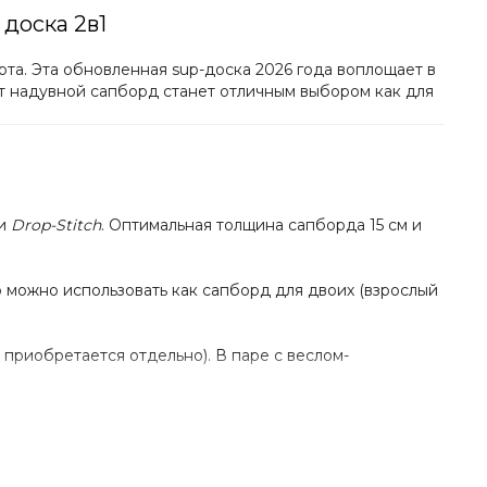
доска 2в1
а. Эта обновленная sup-доска 2026 года воплощает в
т надувной сапборд станет отличным выбором как для
ии
Drop-Stitch
. Оптимальная толщина сапборда 15 см и
о можно использовать как сапборд для двоих (взрослый
приобретается отдельно). В паре с веслом-
уть доску перед транспортировкой.
 озера, течении реки или морских волнах.