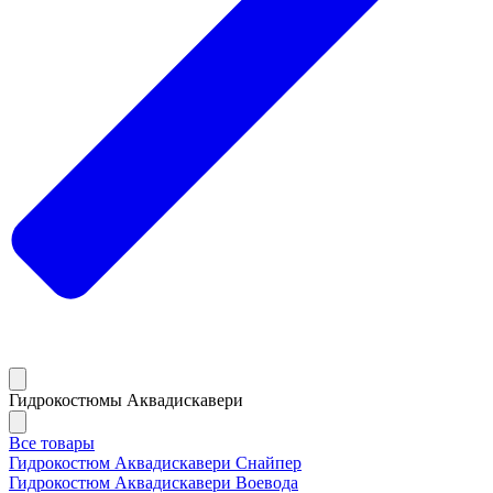
Гидрокостюмы Аквадискавери
Все товары
Гидрокостюм Аквадискавери Снайпер
Гидрокостюм Аквадискавери Воевода