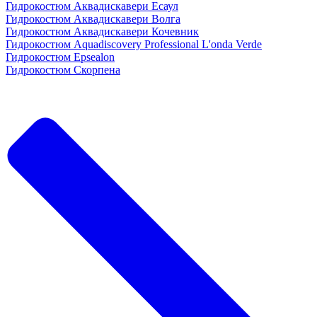
Гидрокостюм Аквадискавери Есаул
Гидрокостюм Аквадискавери Волга
Гидрокостюм Аквадискавери Кочевник
Гидрокостюм Aquadiscovery Professional L'onda Verde
Гидрокостюм Epsealon
Гидрокостюм Скорпена