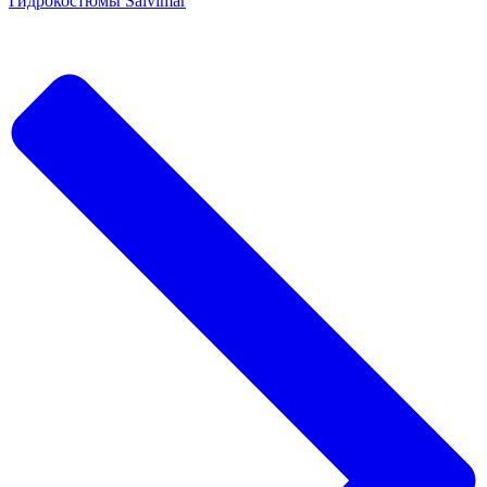
Гидрокостюмы Salvimar