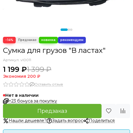
Аксессуары прочие
−14%
Сумка для грузов "В ластах"
Артикул:
vl0011
1 199 ₽
1 399 ₽
Экономия
200 ₽
Оставить отзыв
Нет в наличии
+23 бонуса за покупку
Предзаказ
Нашли дешевле?
Задать вопрос
Поделиться