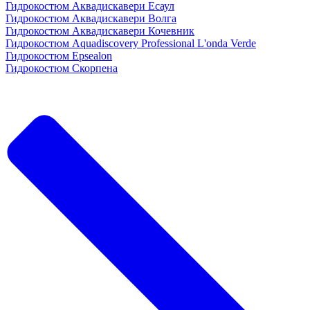
Гидрокостюм Аквадискавери Есаул
Гидрокостюм Аквадискавери Волга
Гидрокостюм Аквадискавери Кочевник
Гидрокостюм Aquadiscovery Professional L'onda Verde
Гидрокостюм Epsealon
Гидрокостюм Скорпена