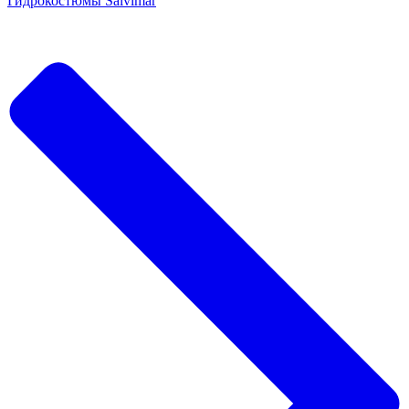
Гидрокостюмы Salvimar