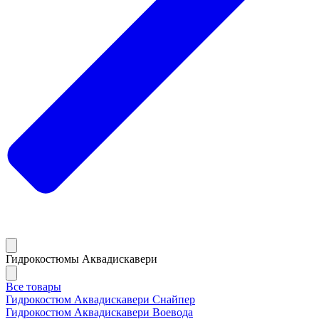
Гидрокостюмы Аквадискавери
Все товары
Гидрокостюм Аквадискавери Снайпер
Гидрокостюм Аквадискавери Воевода