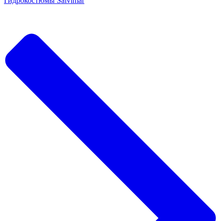
Гидрокостюмы Salvimar