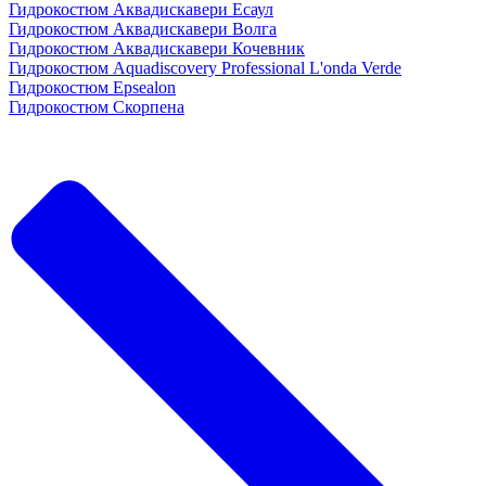
Гидрокостюм Аквадискавери Есаул
Гидрокостюм Аквадискавери Волга
Гидрокостюм Аквадискавери Кочевник
Гидрокостюм Aquadiscovery Professional L'onda Verde
Гидрокостюм Epsealon
Гидрокостюм Скорпена