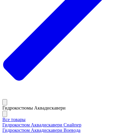
Гидрокостюмы Аквадискавери
Все товары
Гидрокостюм Аквадискавери Снайпер
Гидрокостюм Аквадискавери Воевода