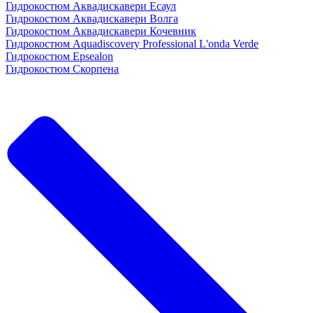
Гидрокостюм Аквадискавери Есаул
Гидрокостюм Аквадискавери Волга
Гидрокостюм Аквадискавери Кочевник
Гидрокостюм Aquadiscovery Professional L'onda Verde
Гидрокостюм Epsealon
Гидрокостюм Скорпена