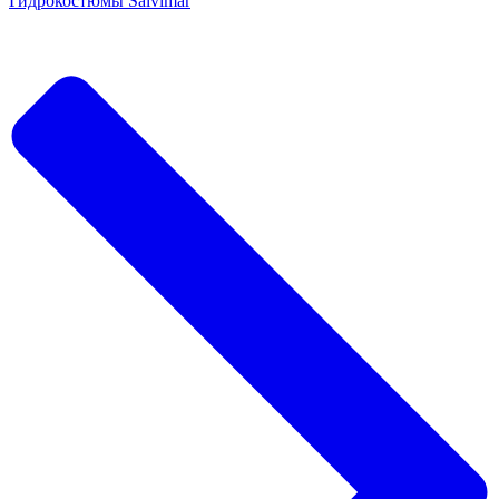
Гидрокостюмы Salvimar