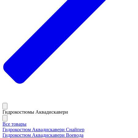
Гидрокостюмы Аквадискавери
Все товары
Гидрокостюм Аквадискавери Снайпер
Гидрокостюм Аквадискавери Воевода