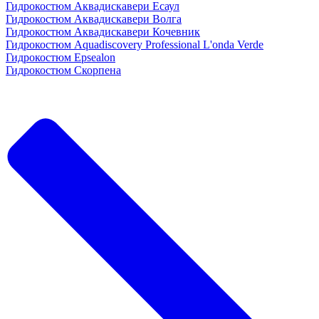
Гидрокостюм Аквадискавери Есаул
Гидрокостюм Аквадискавери Волга
Гидрокостюм Аквадискавери Кочевник
Гидрокостюм Aquadiscovery Professional L'onda Verde
Гидрокостюм Epsealon
Гидрокостюм Скорпена