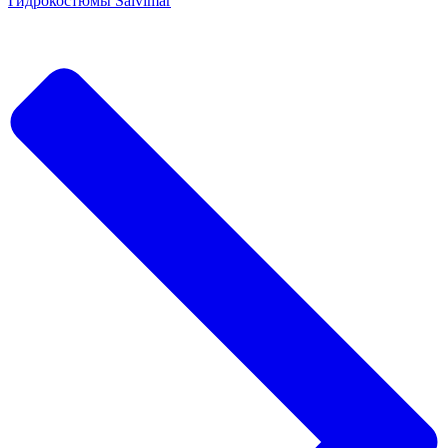
Гидрокостюмы Salvimar