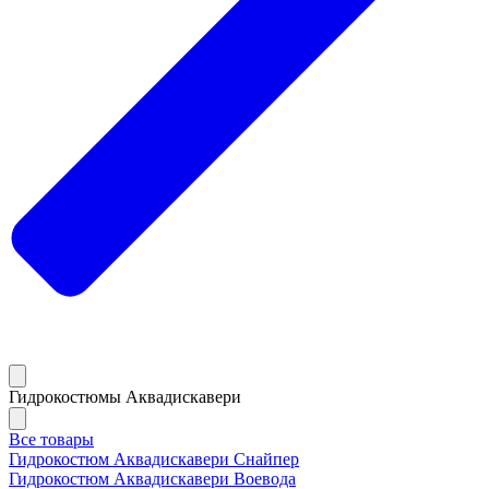
Гидрокостюмы Аквадискавери
Все товары
Гидрокостюм Аквадискавери Снайпер
Гидрокостюм Аквадискавери Воевода