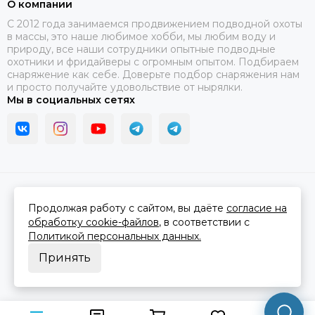
О компании
C 2012 года занимаемся продвижением подводной охоты
в массы, это наше любимое хобби, мы любим воду и
природу, все наши сотрудники опытные подводные
охотники и фридайверы с огромным опытом. Подбираем
снаряжение как себе. Доверьте подбор снаряжения нам
и просто получайте удовольствие от нырялки.
Мы в социальных сетях
2026 © В ластах.
Карта сайта
Сделано в
MOSK.STUDIO
для платформы
InSales
Продолжая работу с сайтом, вы даёте
согласие на
обработку cookie-файлов
, в соответствии с
Политикой персональных данных.
Принять