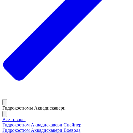
Гидрокостюмы Аквадискавери
Все товары
Гидрокостюм Аквадискавери Снайпер
Гидрокостюм Аквадискавери Воевода