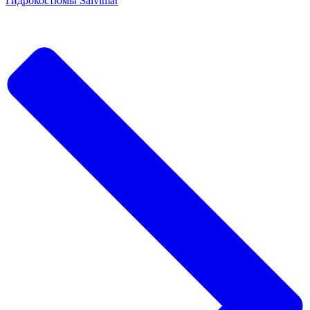
Гидрокостюмы Salvimar