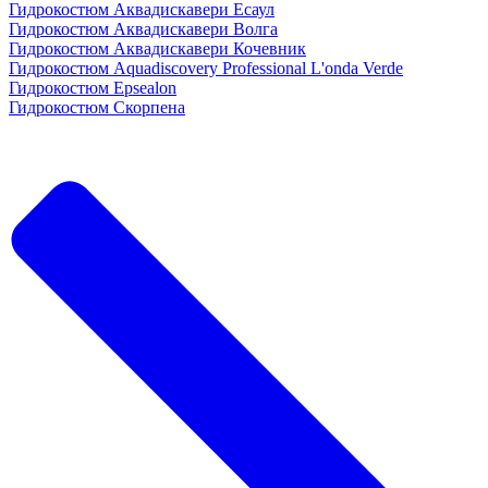
Гидрокостюм Аквадискавери Есаул
Гидрокостюм Аквадискавери Волга
Гидрокостюм Аквадискавери Кочевник
Гидрокостюм Aquadiscovery Professional L'onda Verde
Гидрокостюм Epsealon
Гидрокостюм Скорпена