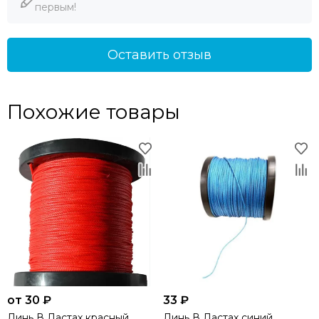
первым!
Оставить отзыв
Похожие товары
от 30 ₽
33 ₽
Линь В Ластах красный
Линь В Ластах синий