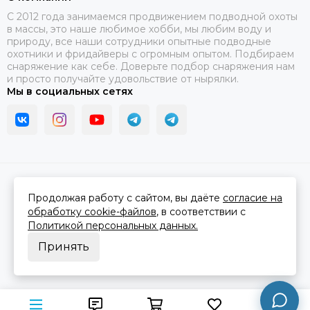
C 2012 года занимаемся продвижением подводной охоты
в массы, это наше любимое хобби, мы любим воду и
природу, все наши сотрудники опытные подводные
охотники и фридайверы с огромным опытом. Подбираем
снаряжение как себе. Доверьте подбор снаряжения нам
и просто получайте удовольствие от нырялки.
Мы в социальных сетях
2026 © В ластах.
Карта сайта
Сделано в
MOSK.STUDIO
для платформы
InSales
Продолжая работу с сайтом, вы даёте
согласие на
обработку cookie-файлов
, в соответствии с
Политикой персональных данных.
Принять