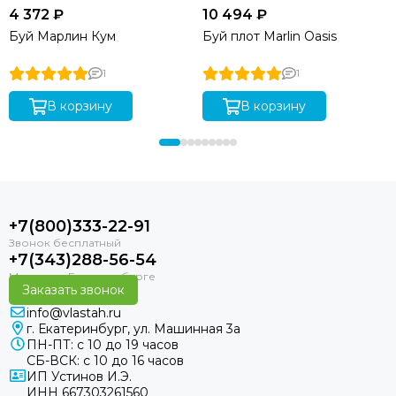
4 372 ₽
10 494 ₽
Буй Марлин Кум
Буй плот Marlin Oasis
1
1
В корзину
В корзину
+7(800)333-22-91
+7(343)288-56-54
Заказать звонок
info@vlastah.ru
г. Екатеринбург, ул. Машинная 3а
ПН-ПТ: с 10 до 19 часов
СБ-ВСК: с 10 до 16 часов
ИП Устинов И.Э.
ИНН 667303261560