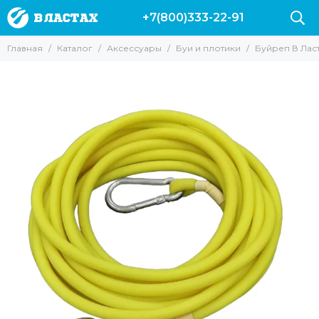
+7(800)333-22-91
Аксессуары
Главная
Каталог
Аксессуары
Буи и плотики
Буйреп В Ласт
Все товары
Буи и плотики
Ножи
Куканы и питомзы
Груза и разгрузки
Подводные компьютеры
Сумки
Фонари
Гермомешки
Гермобокс
для масок и трубок
Наклейки на авто
Одежда
для фонарей
Аксессуары для камер
Полотенца Marlin