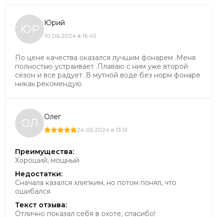
прямого солнечного света.
В комплект поставки входит только фонарь, ремешок
Юрий
и запасной набор О-рингов.
ЮР
Аккумуляторы и зарядное устройство
10.06.2024 в 16:45
приобретаются отдельно.
По цене качества оказался лучшим фонарем .Меня
полностью устраивает .Плаваю с ним уже второй
сезон и все радует .В мутной воде без норм фонаре
никак.рекомендую
Олег
ОЛ
24.05.2024 в 13:51
Преимущества:
Хороший, мощный
Недостатки:
Сначала казался хлипким, но потом понял, что
ошибался
Текст отзыва:
Отлично показал себя в охоте, спасибо!