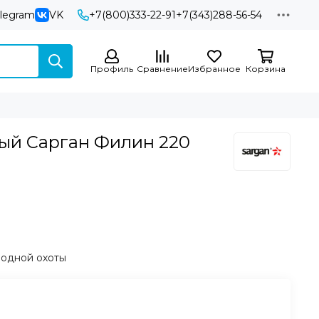
elegram
VK
+7(800)333-22-91
+7(343)288-56-54
Профиль
Сравнение
Избранное
Корзина
ый Сарган Филин 220
одной охоты