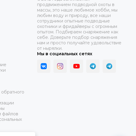
продвижением подводной охоты в
массы, это наше любимое хобби, мы
любим воду и природу, все наши
сотрудники опытные подводные
охотники и фридайверы с огромным
опытом. Подбираем снаряжение как
себе. Доверьте подбор снаряжения
нам и просто получайте удовольствие
от нырялки.
Мы в социальных сетях
ние
тки
а обратного
изации
ны
и файлов
сональных