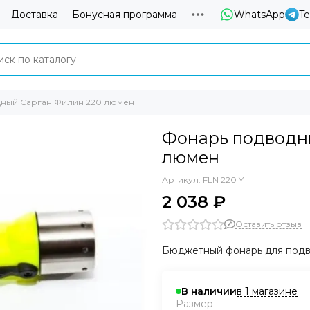
Доставка
Бонусная программа
WhatsApp
T
ный Сарган Филин 220 люмен
Фонарь подводн
люмен
Артикул:
FLN 220 Y
2 038 ₽
Оставить отзыв
Бюджетный фонарь для подв
в 1 магазине
В наличии
Размер