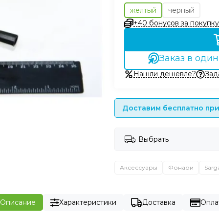
желтый
черный
+40 бонусов за покупку
Заказ в один
Нашли дешевле?
Зад
Доставим бесплатно при 
Выбрать
Аксессуары
Фонари
Sarg
Описание
Характеристики
Доставка
Опла