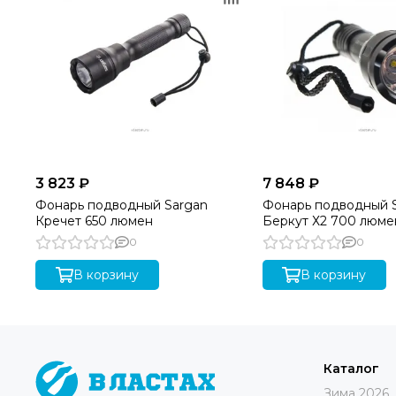
3 823 ₽
7 848 ₽
Фонарь подводный Sargan
Фонарь подводный 
Кречет 650 люмен
Беркут Х2 700 люме
0
0
В корзину
В корзину
Каталог
Зима 2026