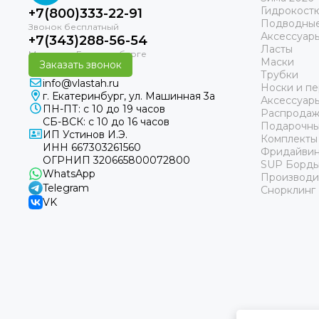
Гидрокост
+7(800)333-22-91
Подводные
Аксессуар
+7(343)288-56-54
Ласты
Маски
Заказать звонок
Трубки
info@vlastah.ru
Носки и пе
г. Екатеринбург, ул. Машинная 3а
Аксессуар
ПН-ПТ: с 10 до 19 часов
Распродаж
СБ-ВСК: с 10 до 16 часов
Подарочны
ИП Устинов И.Э.
Комплекты
ИНН 667303261560
Фридайвин
ОГРНИП 320665800072800
SUP Борд
WhatsApp
Производи
Telegram
Снорклинг
VK