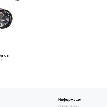
Sargan
н
Информация
О компании