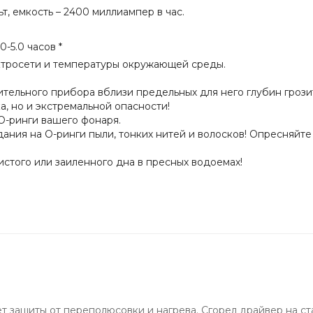
ьт, емкость – 2400 миллиампер в час.
-5.0 часов *
ктросети и температуры окружающей среды.
ельного прибора вблизи предельных для него глубин грозит 
, но и экстремальной опасности!
О-ринги вашего фонаря.
ания на О-ринги пыли, тонких нитей и волосков! Опресняйте
истого или заиленного дна в пресных водоемах!
т защиты от переполюсовки и нагрева. Сгорел драйвер на с