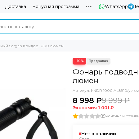
Доставка
Бонусная программа
WhatsApp
T
ный Sargan Кондор 1000 люмен
−10%
Фонарь подводны
люмен
Артикул:
KNDR 1000 AL8910/yello
8 998 ₽
9 999 ₽
Экономия
1 001 ₽
Рейтинг и отзывы 
Нет в наличии