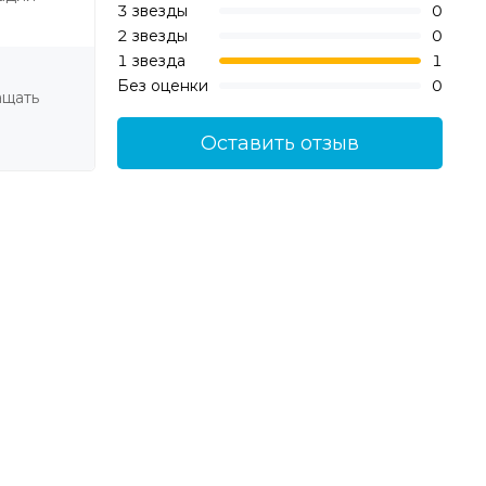
3 звезды
0
2 звезды
0
1 звезда
1
Без оценки
0
ащать
Оставить отзыв