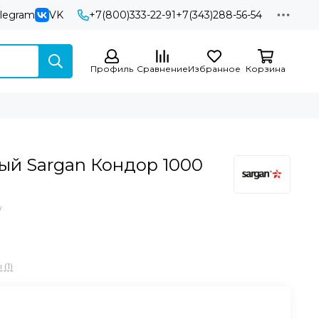
elegram
VK
+7(800)333-22-91
+7(343)288-56-54
Профиль
Сравнение
Избранное
Корзина
й Sargan Кондор 1000
w
(1)