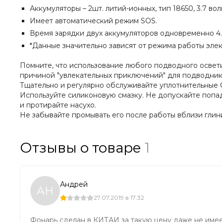
Аккумуляторы – 2шт. литий-ионных, тип 18650, 3.7 вол
Имеет автоматический режим SOS.
Время зарядки двух аккумуляторов одновременно 4.0
*Данные значительно зависят от режима работы эле
Помните, что использование любого подводного осветит
причиной "увлекательных приключений" для подводника
Тщательно и регулярно обслуживайте уплотнительные 
Используйте силиконовую смазку. Не допускайте попад
и протирайте насухо.
Не забывайте промывать его после работы вблизи глин
Отзывы о товаре
1
Андрей
АН
27.07.2019 в 17:32
Фонарь сделан в КИТАИ за такую цену даже не имее