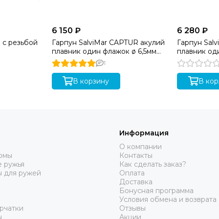
6 150 ₽
6 280 ₽
 с резьбой
Гарпун SalviMar CAPTUR акулий
Гарпун Sal
плавник один флажок ø 6,5мм
плавник од
115cm
130cm
1
В корзину
В кор
Информация
О компании
юмы
Контакты
 ружья
Как сделать заказ?
ы для ружей
Оплата
Доставка
Бонусная программа
Условия обмена и возврата
рчатки
Отзывы
ы
Акции