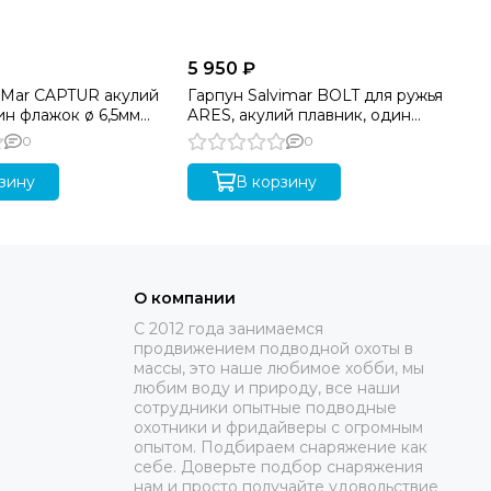
5 950 ₽
6 
viMar CAPTUR акулий
Гарпун Salvimar BOLT для ружья
Га
ин флажок ø 6,5мм
ARES, акулий плавник, один
AR
флажок, ø 6,5мм 105 cm
фл
0
0
зину
В корзину
О компании
C 2012 года занимаемся
продвижением подводной охоты в
массы, это наше любимое хобби, мы
любим воду и природу, все наши
сотрудники опытные подводные
охотники и фридайверы с огромным
опытом. Подбираем снаряжение как
себе. Доверьте подбор снаряжения
нам и просто получайте удовольствие