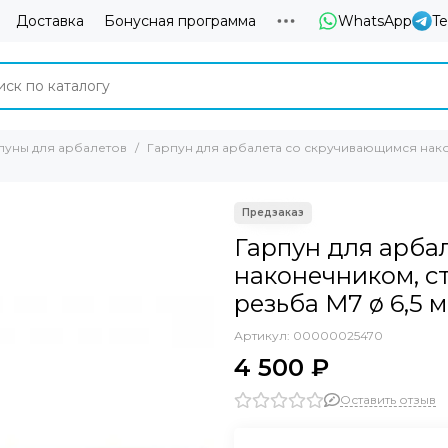
Доставка
Бонусная программа
WhatsApp
T
пуны для арбалетов
Гарпун для арбалета со скручивающимся наконе
Гарпун для арба
наконечником, ст
резьба M7 ø 6,5 м
Артикул:
00000025470
4 500 ₽
Оставить отзыв