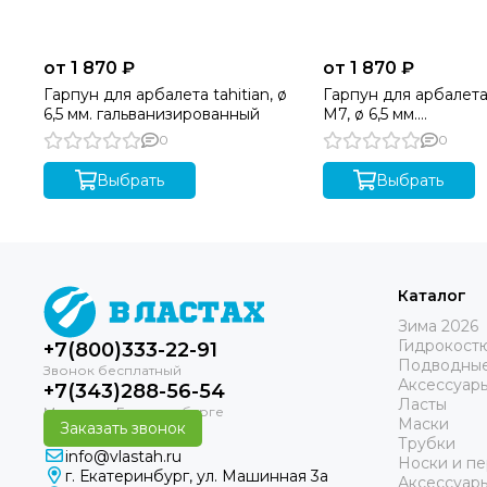
от 1 870 ₽
от 1 870 ₽
Гарпун для арбалета tahitian, ø
Гарпун для арбалета
6,5 мм. гальванизированный
М7, ø 6,5 мм.
гальванизированный
0
0
Выбрать
Выбрать
Каталог
Зима 2026
Гидрокост
+7(800)333-22-91
Подводные
Аксессуар
+7(343)288-56-54
Ласты
Маски
Заказать звонок
Трубки
info@vlastah.ru
Носки и пе
г. Екатеринбург, ул. Машинная 3а
Аксессуар