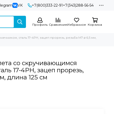
elegram
VK
+7(800)333-22-91
+7(343)288-56-54
Профиль
Сравнение
Избранное
Корзина
чником, сталь 17-4PH, зацеп прорезь, резьба M7 ø 6,5 мм,
лета со скручивающимся
аль 17-4PH, зацеп прорезь,
м, длина 125 см