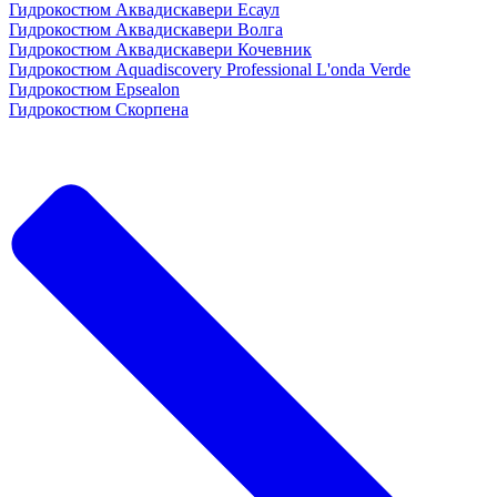
Гидрокостюм Аквадискавери Есаул
Гидрокостюм Аквадискавери Волга
Гидрокостюм Аквадискавери Кочевник
Гидрокостюм Aquadiscovery Professional L'onda Verde
Гидрокостюм Epsealon
Гидрокостюм Скорпена