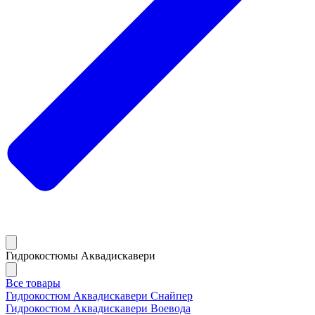
Гидрокостюмы Аквадискавери
Все товары
Гидрокостюм Аквадискавери Снайпер
Гидрокостюм Аквадискавери Воевода