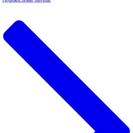
Гидрокостюмы Salvimar