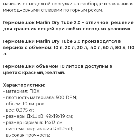
начиная от недолгой прогулки на сапборде и заканчивая
многодневными сплавами по горным рекам.
Гермомешок Marlin Dry
Tube 2.0 – отличное решение
для хранения вещей при любых погодных условиях.
Гермомешки Marlin Dry Tube 2.0 производятся в
версиях с объемом:
10 л,
20 л,
30 л,
40 л,
60 л,
80 л,
110
л.
Гермомешки объемом 10 литров доступны в
цветах:
красный,
желтый.
Характеристики:
- материал: ПВХ;
- плотность материала: 500 DEN;
- объём: 10 литров;
- вес: 0,375 кг;
- размеры ДхШхВ: 49x19x19 см;
- размер кармана: 14x13 см;
- система закрывания RollProff;
- высокая прочность;