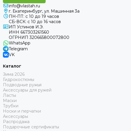
info@vlastah.ru
г. Екатеринбург, ул. Машинная 3а
ПН-ПТ: с 10 до 19 часов
СБ-ВСК: с 10 до 16 часов
ИП Устинов И.Э.
ИНН 667303261560
ОГРНИП 320665800072800
WhatsApp
Telegram
VK
Каталог
Зима 2026
Гидрокостюмы
Подводные ружья
Аксессуары для ружей
Ласты
Маски
Трубки
Носки и перчатки
Аксессуары
Распродажа
Подарочные сертификаты