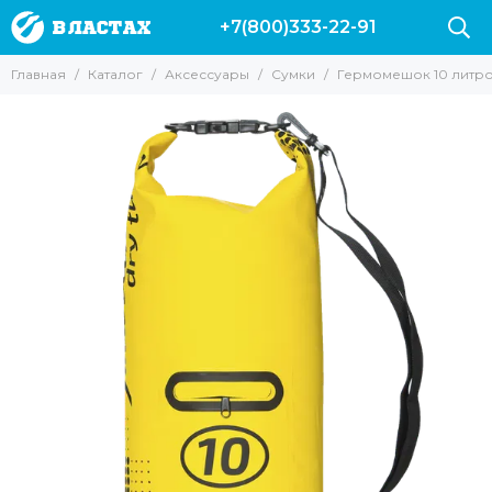
+7(800)333-22-91
Аксессуары
Главная
Каталог
Аксессуары
Сумки
Гермомешок 10 литров
Все товары
Буи и плотики
Ножи
Куканы и питомзы
Груза и разгрузки
Подводные компьютеры
Сумки
Фонари
Гермомешки
Гермобокс
для масок и трубок
Наклейки на авто
Одежда
для фонарей
Аксессуары для камер
Полотенца Marlin