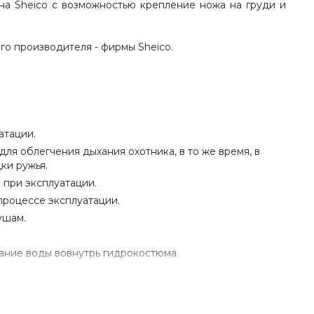
на Sheico с возможностью крепление ножа на груди и
ого производителя - фирмы
Sheico
.
атации.
ля облегчения дыхания охотника, в то же время, в
ки ружья.
 при эксплуатации.
процессе эксплуатации.
ушам.
дание воды вовнутрь гидрокостюма.
жены, что исключает отслоение ткани от неопрена и
ономично и безопасно. Так же присутствует
карман на