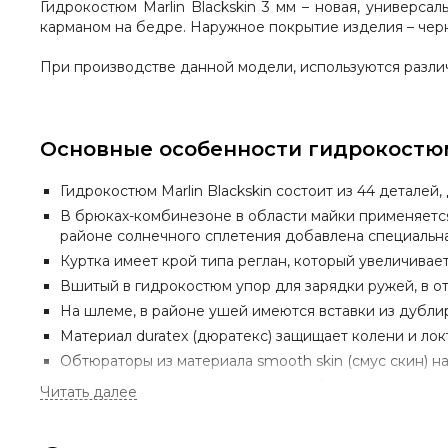
Гидрокостюм Marlin Blackskin 3 мм
–
новая, универсал
карманом на бедре.
Наружное покрытие изделия – черн
При производстве данной модели, используются разл
Основные особенности гидрокостюма
Гидрокостюм
Marlin Blackskin
состоит из 44 деталей,
В брюках-комбинезоне в области майки применяется 
районе солнечного сплетения добавлена специальная
Куртка имеет крой типа реглан, который увеличива
Вшитый в гидрокостюм упор для зарядки ружей, в от
На шлеме, в районе ушей имеются вставки из дубли
Материал
duratex
(дюратекс) защищает колени и лок
Обтюраторы из материала
smooth skin
(смус скин) н
Гидрокостюм имеет «мягкие швы», благодаря прокле
увеличивает срок его эксплуатации.
В гидрокостюме
Marlin Blackskin
есть
крепление д