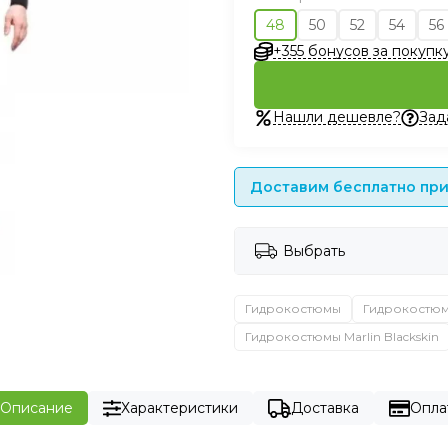
48
50
52
54
56
+355 бонусов за покупк
Нашли дешевле?
Зад
Доставим бесплатно при 
Выбрать
Гидрокостюмы
Гидрокостю
Гидрокостюмы Marlin Blackskin
Описание
Характеристики
Доставка
Опла