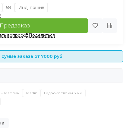
58
Инд. пошив
у
Предзаказ
ать вопрос
Поделиться
сумме заказа от 7000 руб.
мы Марлин
Marlin
Гидрокостюмы 3 мм
та