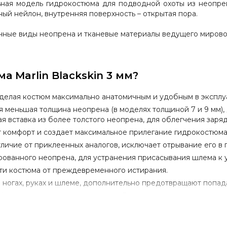
ьная модель гидрокостюма для подводной охоты из неопре
ый нейлон, внутренняя поверхность – открытая пора.
ичные виды неопрена и тканевые материалы ведущего миров
 Marlin Blackskin 3 мм?
 делая костюм максимально анатомичным и удобным в эксплу
меньшая толщина неопрена (в моделях толщиной 7 и 9 мм), д
 вставка из более толстого неопрена, для облегчения заряд
ет комфорт и создает максимальное прилегание гидрокостюма
личие от приклеенных аналогов, исключает отрывание его в 
рованного неопрена, для устранения присасывания шлема к 
ти костюма от преждевременного истирания.
а ногах, руках и шлеме, дополнительно предотвращают попа
йке специализированным клеем. Все края костюма прооверло
ля ножа,
которое расположено в районе левого плеча. Эрг