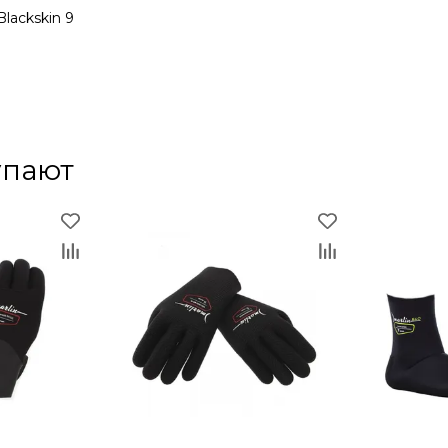
lackskin 9
упают
тернет-магазин
 в интернет-магазине "В ластах". Наш магазин сотрудничает 