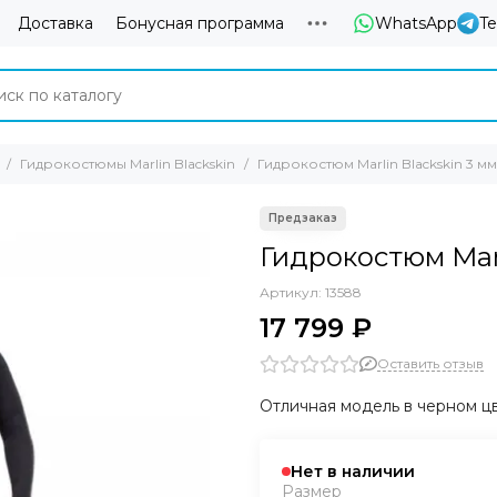
Доставка
Бонусная программа
WhatsApp
T
Гидрокостюмы Marlin Blackskin
Гидрокостюм Marlin Blackskin 3 мм
Гидрокостюм Marl
Артикул:
13588
17 799 ₽
Оставить отзыв
Отличная модель в черном цв
Нет в наличии
Размер