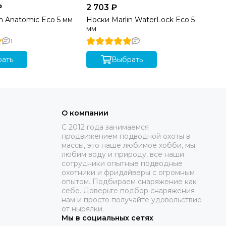
₽
2 703 ₽
 консультации по выбору и приобретению гидрокостюма
и квалифицированную консультацию по всей линейке
n Anatomic Eco 5 мм
Носки Marlin WaterLock Eco 5
мм
1
1
ать
Выбрать
О компании
C 2012 года занимаемся
продвижением подводной охоты в
массы, это наше любимое хобби, мы
любим воду и природу, все наши
сотрудники опытные подводные
охотники и фридайверы с огромным
опытом. Подбираем снаряжение как
себе. Доверьте подбор снаряжения
нам и просто получайте удовольствие
от нырялки.
Мы в социальных сетях