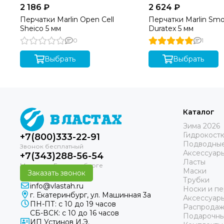
2 186 ₽
2 624 ₽
всегда все размеры гидрокостюмов Марлин, в том чис
Марлин рекомендуем обратиться по бесплатному но
Перчатки Marlin Open Cell
Перчатки Marlin Smo
гидрокостюмов представленной на нашем сайте.
Sheico 5 мм
Duratex 5 мм
0
1
Выбрать
Выбрать
Каталог
Зима 2026
Гидрокост
+7(800)333-22-91
Подводные
Аксессуар
+7(343)288-56-54
Ласты
Маски
Заказать звонок
Трубки
info@vlastah.ru
Носки и пе
г. Екатеринбург, ул. Машинная 3а
Аксессуар
ПН-ПТ: с 10 до 19 часов
Распродаж
СБ-ВСК: с 10 до 16 часов
Подарочны
ИП Устинов И.Э.