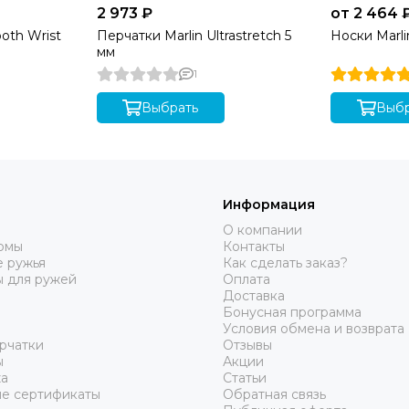
2 973 ₽
от 2 464 
ле и модели Марлин Blackskin 3 мм. Для более подробной
меру: 8 800 333 22 91. Наши менеджеры готовы провест
oth Wrist
Перчатки Marlin Ultrastretch 5
Носки Marli
мм
1
Выбрать
Выбр
Информация
О компании
юмы
Контакты
 ружья
Как сделать заказ?
ы для ружей
Оплата
Доставка
Бонусная программа
Условия обмена и возврата
рчатки
Отзывы
ы
Акции
а
Статьи
е сертификаты
Обратная связь