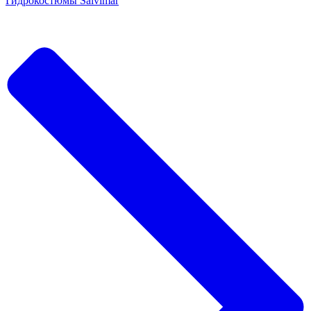
Гидрокостюмы Salvimar