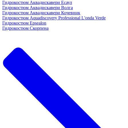
Гидрокостюм Аквадискавери Есаул
Гидрокостюм Аквадискавери Волга
Гидрокостюм Аквадискавери Кочевник
Гидрокостюм Aquadiscovery Professional L'onda Verde
Гидрокостюм Epsealon
Гидрокостюм Скорпена