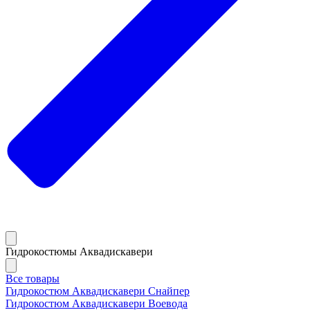
Гидрокостюмы Аквадискавери
Все товары
Гидрокостюм Аквадискавери Снайпер
Гидрокостюм Аквадискавери Воевода