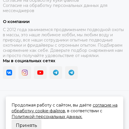
Согласие на обработку куки файлов
Согласие на обработку персональных данных для
мессенджеров
О компании
C 2012 года занимаемся продвижением подводной охоты
в массы, это наше любимое хобби, мы любим воду и
природу, все наши сотрудники опытные подводные
охотники и фридайверы с огромным опытом. Подбираем
снаряжение как себе. Доверьте подбор снаряжения нам
и просто получайте удовольствие от нырялки.
Мы в социальных сетях
2026 © В ластах.
Карта сайта
Сделано в
MOSK.STUDIO
для платформы
InSales
Продолжая работу с сайтом, вы даёте
согласие на
обработку cookie-файлов
, в соответствии с
Политикой персональных данных.
Принять