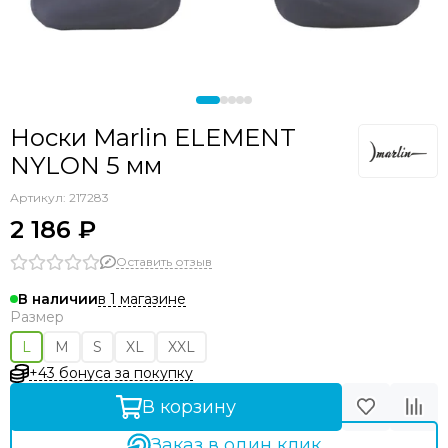
Носки Marlin ELEMENT
NYLON 5 мм
Артикул:
217283
2 186 ₽
Оставить отзыв
в 1 магазине
В наличии
Размер
L
M
S
XL
XXL
+43 бонуса за покупку
В корзину
Заказ в один клик