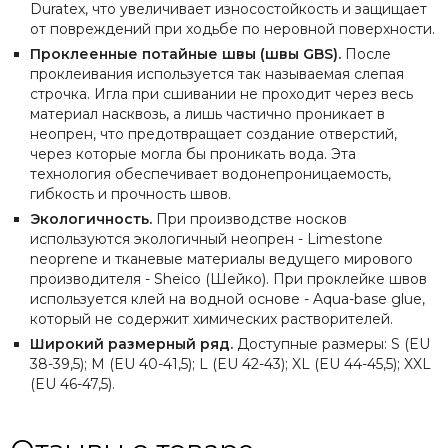
Duratex, что увеличивает износостойкость и защищает
от повреждений при ходьбе по неровной поверхности.
Проклеенные потайные швы (швы GBS).
После
проклеивания используется так называемая слепая
строчка. Игла при сшивании не проходит через весь
материал насквозь, а лишь частично проникает в
неопрен, что предотвращает создание отверстий,
через которые могла бы проникать вода. Эта
технология обеспечивает водонепроницаемость,
гибкость и прочность швов.
Экологичность.
При производстве носков
используются экологичный неопрен - Limestone
neoprene и тканевые материалы ведущего мирового
производителя - Sheico (Шейко). При проклейке швов
используется клей на водной основе - Aqua-base glue,
который не содержит химических растворителей.
Широкий размерный ряд.
Доступные размеры: S (EU
38-39,5); M (EU 40-41,5); L (EU 42-43); XL (EU 44-45,5); XXL
(EU 46-47,5).