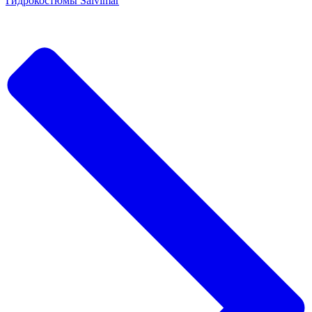
Гидрокостюмы Salvimar