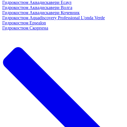
Гидрокостюм Аквадискавери Есаул
Гидрокостюм Аквадискавери Волга
Гидрокостюм Аквадискавери Кочевник
Гидрокостюм Aquadiscovery Professional L'onda Verde
Гидрокостюм Epsealon
Гидрокостюм Скорпена