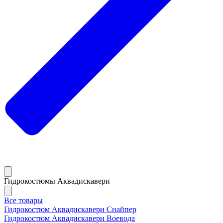
Гидрокостюмы Аквадискавери
Все товары
Гидрокостюм Аквадискавери Снайпер
Гидрокостюм Аквадискавери Воевода