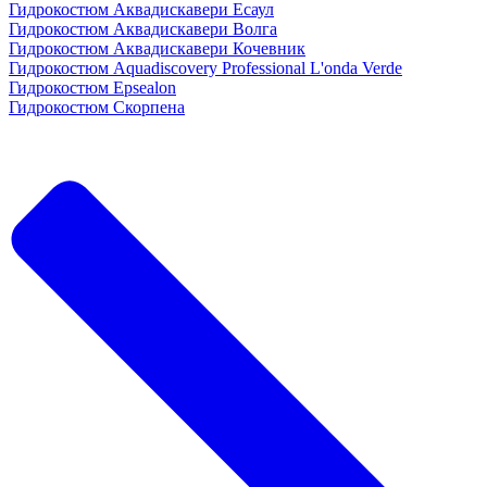
Гидрокостюм Аквадискавери Есаул
Гидрокостюм Аквадискавери Волга
Гидрокостюм Аквадискавери Кочевник
Гидрокостюм Aquadiscovery Professional L'onda Verde
Гидрокостюм Epsealon
Гидрокостюм Скорпена