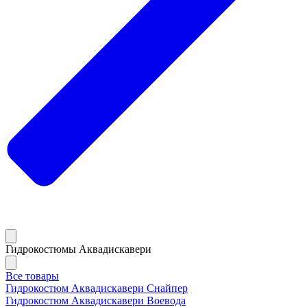
Гидрокостюмы Аквадискавери
Все товары
Гидрокостюм Аквадискавери Снайпер
Гидрокостюм Аквадискавери Воевода