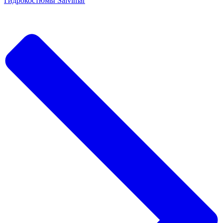
Гидрокостюмы Salvimar