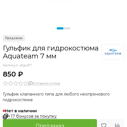
Гидрокостюмы для плавания в холодной воде
Гидрокостюмы Beuchat
Индивидуальный пошив
Гидрокостюмы AquaTeam
Гидрокостюмы Hydra
Гульфик для гидрокостюма
Aquateam 7 мм
Артикул:
atgulf7
850 ₽
Оставить отзыв
Гульфик клапанного типа для любого неопренового
гидрокостюма
Нет в наличии
+17 бонусов за покупку
Предзаказ