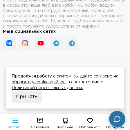
C 2012 года занимаемся продвижением подводной охоты
в массы, это наше любимое хобби, мы любим воду и
природу, все наши сотрудники опытные подводные
охотники и фридайверы с огромным опытом. Подбираем
снаряжение как себе. Доверьте подбор снаряжения нам
и просто получайте удовольствие от нырялки.
Мы в социальных сетях
2026 © В ластах.
Карта сайта
Сделано в
MOSK.STUDIO
для платформы
InSales
Продолжая работу с сайтом, вы даёте
согласие на
обработку cookie-файлов
, в соответствии с
Политикой персональных данных.
Принять
Каталог
Связаться
Корзина
Избранное
Профиль