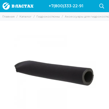
+7(800)333-22-91
Гидрокостюмы
Главная
Каталог
Гидрокостюмы
Аксессуары для гидрокост
Все товары
Гидрокостюмы 3 мм
Гидрокостюмы 5 мм
Гидрокостюмы 7 мм
Гидрокостюмы 9 мм
Гидрокостюмы 10 мм
Гидрокостюмы Марлин
Гидрокостюмы Salvimar
Гидрокостюмы Сарган
Гидрокостюмы Аквадискавери
Гидрокостюм Epsealon
Гидрокостюм Скорпена
Аксессуары для гидрокостюмов
Разгрузочные жилеты для подводной охоты
Гидрокостюмы Cressi
Поддевки | Майки | Шорты