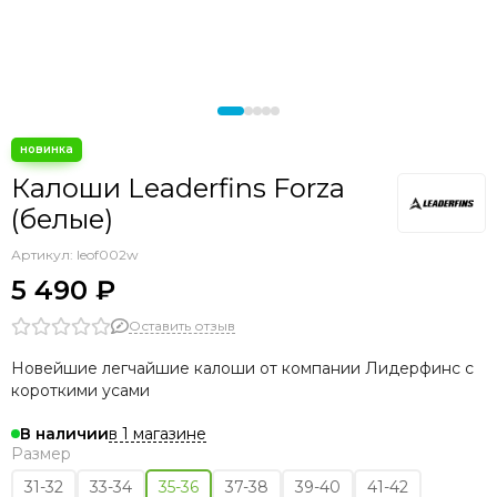
Калоши Leaderfins Forza
(белые)
Артикул:
leof002w
5 490 ₽
Оставить отзыв
Новейшие легчайшие калоши от компании Лидерфинс с
короткими усами
в 1 магазине
В наличии
Размер
31-32
33-34
35-36
37-38
39-40
41-42