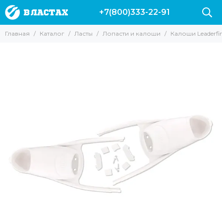
+7(800)333-22-91
Ласты
Главная
Каталог
Ласты
Лопасти и калоши
Калоши Leaderfin
Все товары
Короткие ласты
Длинные ласты
Карбоновые ласты
Лопасти и калоши
Ласты Leaderfins
Калоши Leaderfins Forza