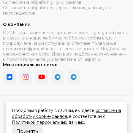
Согласие на обработку куки файлов
Согласие на обработку персональных данных для
мессенджеров
О компании
C 2012 года занимаемся продвижением подводной охоты
в массы, это наше любимое хобби, мы любим воду и
природу, все наши сотрудники опытные подводные
охотники и фридайверы с огромным опытом. Подбираем
снаряжение как себе. Доверьте подбор снаряжения нам
и просто получайте удовольствие от нырялки.
Мы в социальных сетях
2026 © В ластах.
Карта сайта
Сделано в
MOSK.STUDIO
для платформы
InSales
Продолжая работу с сайтом, вы даёте
согласие на
обработку cookie-файлов
, в соответствии с
Политикой персональных данных.
Принять