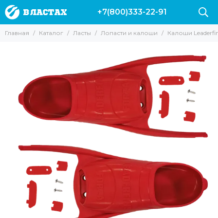
+7(800)333-22-91
Ласты
Главная
Каталог
Ласты
Лопасти и калоши
Калоши Leaderfi
Все товары
Короткие ласты
Длинные ласты
Карбоновые ласты
Лопасти и калоши
Ласты Leaderfins
Калоши Leaderfins Forza