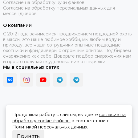
Согласие на обработку куки файлов
Согласие на обработку персональных данных для
мессенджеров
О компании
C 2012 года занимаемся продвижением подводной охоты
в массы, это наше любимое хобби, мы любим воду и
природу, все наши сотрудники опытные подводные
охотники и фридайверы с огромным опытом. Подбираем
снаряжение как себе. Доверьте подбор снаряжения нам
и просто получайте удовольствие от нырялки.
Мы в социальных сетях
2026 © В ластах.
Карта сайта
Сделано в
MOSK.STUDIO
для платформы
InSales
Продолжая работу с сайтом, вы даёте
согласие на
обработку cookie-файлов
, в соответствии с
Политикой персональных данных.
Принять