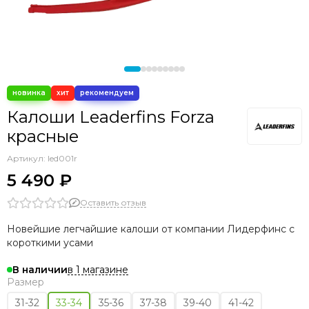
Калоши Leaderfins Forza
красные
Артикул:
led001r
5 490 ₽
Оставить отзыв
Новейшие легчайшие калоши от компании Лидерфинс с
короткими усами
в 1 магазине
В наличии
Размер
31-32
33-34
35-36
37-38
39-40
41-42